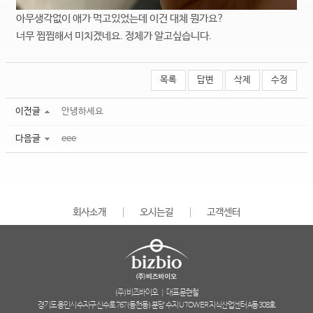
아무생각없이 애가 먹고있었는데 이건 대체 뭔가요?
너무 찜찜해서 미치겠네요. 정체가 알고싶습니다.
목록
답변
삭제
수정
이전글
안녕하세요
다음글
eee
회사소개
│
오시는길
│
고객센터
(주)비즈바이오
│
대표 문현철
경기도 용인시 수지구 신수로 767(동천동) 분당 수지 U TOWER 지식산업센터 A동 308호