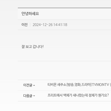
안녕하세요
이진
2024-12-26 14:41:18
잘 보고 갑니다!
티비몬 새주소[방송,영화,드라마]TVMONTV 
이전글
프리트에서 액체가 새나왔는데 정체가 뭔가요?
다음글