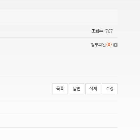
조회수
767
첨부파일
(
0
)
목록
답변
삭제
수정